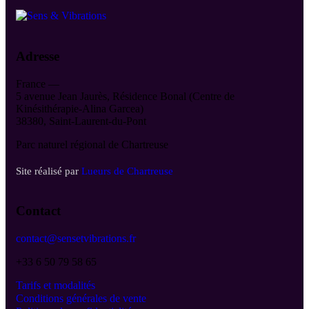
Adresse
France —
5 avenue Jean Jaurès, Résidence Bonal (Centre de
Kinésithérapie-Alina Garcea)
38380, Saint-Laurent-du-Pont
Parc naturel régional de Chartreuse
Site réalisé par
Lueurs de Chartreuse
Contact
contact@sensetvibrations.fr
+33 6 50 79 58 65
Tarifs et modalités
Conditions générales de vente