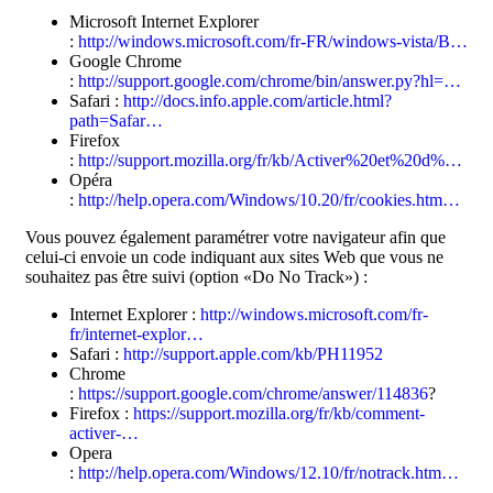
Microsoft Internet Explorer
:
http://windows.microsoft.com/fr-FR/windows-vista/B…
Google Chrome
:
http://support.google.com/chrome/bin/answer.py?hl=…
Safari :
http://docs.info.apple.com/article.html?
path=Safar…
Firefox
:
http://support.mozilla.org/fr/kb/Activer%20et%20d%…
Opéra
:
http://help.opera.com/Windows/10.20/fr/cookies.htm…
Vous pouvez également paramétrer votre navigateur afin que
celui-ci envoie un code indiquant aux sites Web que vous ne
souhaitez pas être suivi (option «Do No Track») :
Internet Explorer :
http://windows.microsoft.com/fr-
fr/internet-explor…
Safari :
http://support.apple.com/kb/PH11952
Chrome
:
https://support.google.com/chrome/answer/114836
?
Firefox :
https://support.mozilla.org/fr/kb/comment-
activer-…
Opera
:
http://help.opera.com/Windows/12.10/fr/notrack.htm…