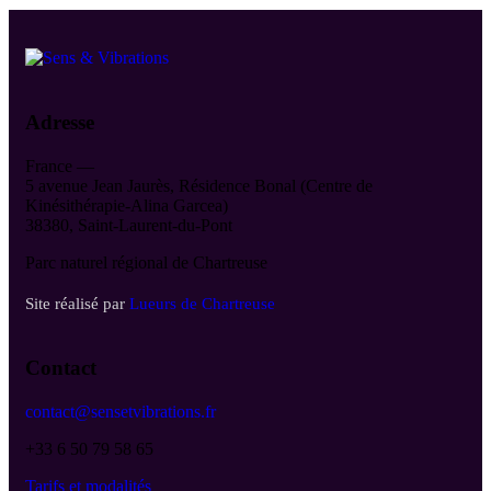
Adresse
France —
5 avenue Jean Jaurès, Résidence Bonal (Centre de
Kinésithérapie-Alina Garcea)
38380, Saint-Laurent-du-Pont
Parc naturel régional de Chartreuse
Site réalisé par
Lueurs de Chartreuse
Contact
contact@sensetvibrations.fr
+33 6 50 79 58 65
Tarifs et modalités