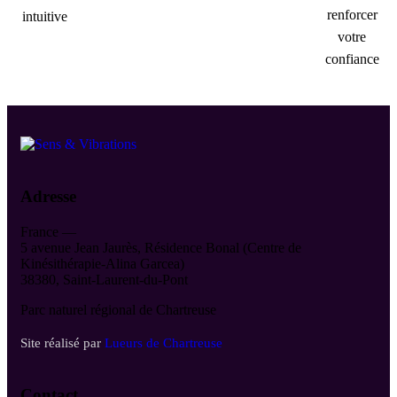
renforcer
intuitive
votre
confiance
Adresse
France —
5 avenue Jean Jaurès, Résidence Bonal (Centre de
Kinésithérapie-Alina Garcea)
38380, Saint-Laurent-du-Pont
Parc naturel régional de Chartreuse
Site réalisé par
Lueurs de Chartreuse
Contact