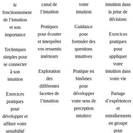
canal de
votre
intuition dans
le
l’intuition
intuition
la prise de
fonctionnement
décisions
de l’intuition
Pratiques
Guidance
et son
pour écouter
pour
Exercices
importance
et interpréter
formuler des
pratiques
vos ressentis
questions
pour
Techniques
intérieurs
intuitives
appliquer
simples pour
votre
se connecter
Exploration
Pratique en
intuition dans
à son
des
binômes
votre vie
intuition
différentes
pour
facettes de
développer
Partage
Exercices
l’intuition
votre sens de
d’expériences
pratiques
perception
et
pour
intuitive
entraînements
développer et
en groupe
affiner votre
pour
sensibilité