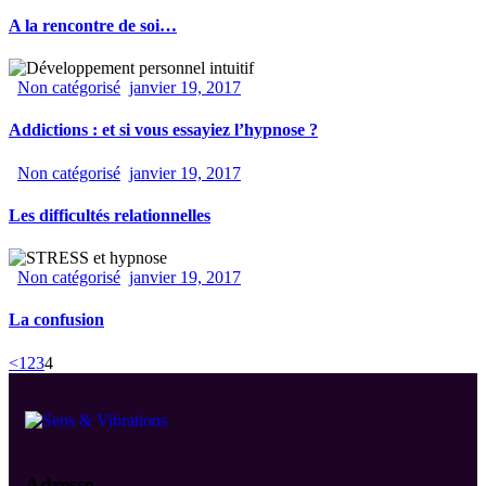
A la rencontre de soi…
Non catégorisé
janvier 19, 2017
Addictions : et si vous essayiez l’hypnose ?
Non catégorisé
janvier 19, 2017
Les difficultés relationnelles
Non catégorisé
janvier 19, 2017
La confusion
<
1
2
3
4
Adresse