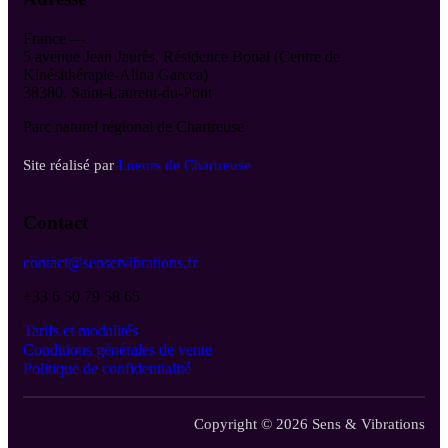
France —
5 avenue Jean Jaurès, Résidence Bonal (Centre de
Kinésithérapie-Alina Garcea)
38380, Saint-Laurent-du-Pont
Parc naturel régional de Chartreuse
Site réalisé par
Lueurs de Chartreuse
Contact
contact@sensetvibrations.fr
+33 6 50 79 58 65
Tarifs et modalités
Conditions générales de vente
Politique de confidentialité
Copyright © 2026 Sens & Vibrations